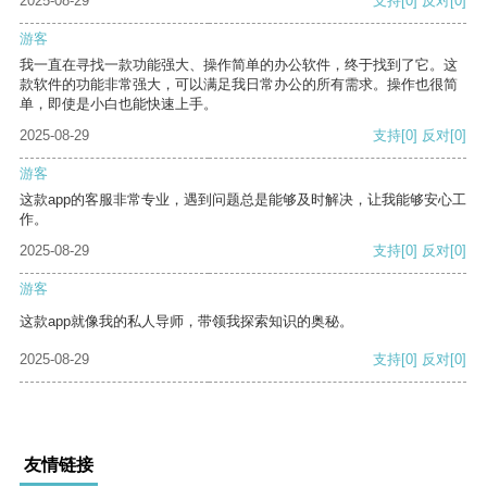
2025-08-29
支持
[0]
反对
[0]
游客
我一直在寻找一款功能强大、操作简单的办公软件，终于找到了它。这
款软件的功能非常强大，可以满足我日常办公的所有需求。操作也很简
单，即使是小白也能快速上手。
2025-08-29
支持
[0]
反对
[0]
游客
这款app的客服非常专业，遇到问题总是能够及时解决，让我能够安心工
作。
2025-08-29
支持
[0]
反对
[0]
游客
这款app就像我的私人导师，带领我探索知识的奥秘。
2025-08-29
支持
[0]
反对
[0]
友情链接