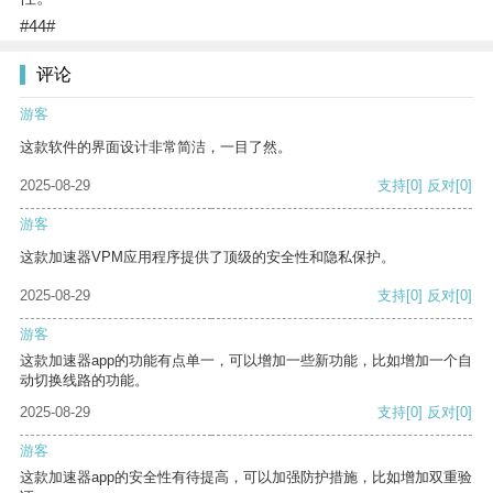
#44#
评论
游客
这款软件的界面设计非常简洁，一目了然。
2025-08-29
支持
[0]
反对
[0]
游客
这款加速器VPM应用程序提供了顶级的安全性和隐私保护。
2025-08-29
支持
[0]
反对
[0]
游客
这款加速器app的功能有点单一，可以增加一些新功能，比如增加一个自
动切换线路的功能。
2025-08-29
支持
[0]
反对
[0]
游客
这款加速器app的安全性有待提高，可以加强防护措施，比如增加双重验