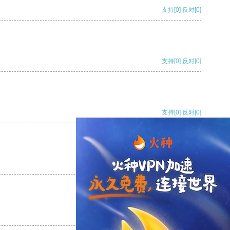
支持
[0]
反对
[0]
支持
[0]
反对
[0]
支持
[0]
反对
[0]
支持
[0]
反对
[0]
支持
[0]
反对
[0]