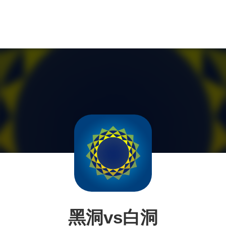
黑洞vs白洞