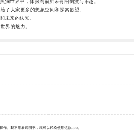
黑洞世界中，体验到前所未有的刺激与乐趣。
给了大家更多的想象空间和探索欲望。
和未来的认知。
世界的魅力。
操作。我不用看说明书，就可以轻松使用这款app。