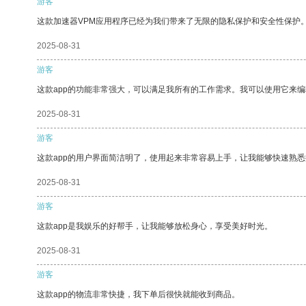
游客
这款加速器VPM应用程序已经为我们带来了无限的隐私保护和安全性保护
2025-08-31
游客
这款app的功能非常强大，可以满足我所有的工作需求。我可以使用它来
2025-08-31
游客
这款app的用户界面简洁明了，使用起来非常容易上手，让我能够快速熟
2025-08-31
游客
这款app是我娱乐的好帮手，让我能够放松身心，享受美好时光。
2025-08-31
游客
这款app的物流非常快捷，我下单后很快就能收到商品。