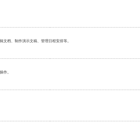
。
编辑文档、制作演示文稿、管理日程安排等。
悉操作。