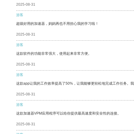
2025-08-31
游客
超级好用的加速器，妈妈再也不用担心我的学习啦！
2025-08-31
游客
这款软件的功能非常强大，使用起来非常方便。
2025-08-31
游客
这款app让我的工作效率提高了50%，让我能够更轻松地完成工作任务。
2025-08-31
游客
这款加速器VPM应用程序可以给你提供最高速度和安全性的连接。
2025-08-31